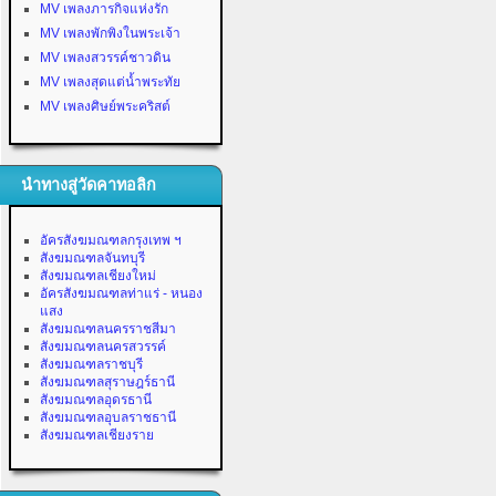
MV เพลงภารกิจแห่งรัก
MV เพลงพักพิงในพระเจ้า
MV เพลงสวรรค์ชาวดิน
MV เพลงสุดแต่น้ำพระทัย
MV เพลงศิษย์พระคริสต์
นำทางสู่วัดคาทอลิก
อัครสังฆมณฑลกรุงเทพ ฯ
สังฆมณฑลจันทบุรี
สังฆมณฑลเชียงใหม่
อัครสังฆมณฑลท่าแร่ - หนอง
แสง
สังฆมณฑลนครราชสีมา
สังฆมณฑลนครสวรรค์
สังฆมณฑลราชบุรี
สังฆมณฑลสุราษฎร์ธานี
สังฆมณฑลอุดรธานี
สังฆมณฑลอุบลราชธานี
สังฆมณฑลเชียงราย