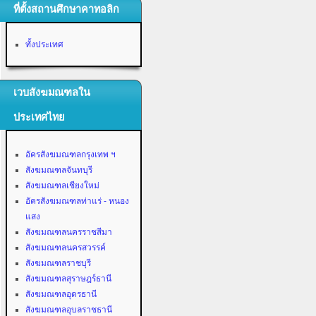
ที่ตั้งสถานศึกษาคาทอลิก
ทั้งประเทศ
เวบสังฆมณฑลใน
ประเทศไทย
อัครสังฆมณฑลกรุงเทพ ฯ
สังฆมณฑลจันทบุรี
สังฆมณฑลเชียงใหม่
อัครสังฆมณฑลท่าแร่ - หนอง
แสง
สังฆมณฑลนครราชสีมา
สังฆมณฑลนครสวรรค์
สังฆมณฑลราชบุรี
สังฆมณฑลสุราษฎร์ธานี
สังฆมณฑลอุดรธานี
สังฆมณฑลอุบลราชธานี