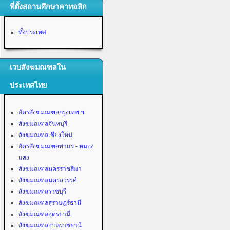
ที่ตั้งสถานศึกษาคาทอลิก
ทั้งประเทศ
เวบสังฆมณฑลใน
ประเทศไทย
อัครสังฆมณฑลกรุงเทพ ฯ
สังฆมณฑลจันทบุรี
สังฆมณฑลเชียงใหม่
อัครสังฆมณฑลท่าแร่ - หนอง
แสง
สังฆมณฑลนครราชสีมา
สังฆมณฑลนครสวรรค์
สังฆมณฑลราชบุรี
สังฆมณฑลสุราษฎร์ธานี
สังฆมณฑลอุดรธานี
สังฆมณฑลอุบลราชธานี