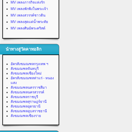
MV เพลงภารกิจแห่งรัก
MV เพลงพักพิงในพระเจ้า
MV เพลงสวรรค์ชาวดิน
MV เพลงสุดแต่น้ำพระทัย
MV เพลงศิษย์พระคริสต์
นำทางสู่วัดคาทอลิก
อัครสังฆมณฑลกรุงเทพ ฯ
สังฆมณฑลจันทบุรี
สังฆมณฑลเชียงใหม่
อัครสังฆมณฑลท่าแร่ - หนอง
แสง
สังฆมณฑลนครราชสีมา
สังฆมณฑลนครสวรรค์
สังฆมณฑลราชบุรี
สังฆมณฑลสุราษฎร์ธานี
สังฆมณฑลอุดรธานี
สังฆมณฑลอุบลราชธานี
สังฆมณฑลเชียงราย