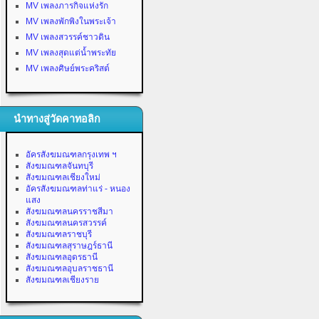
MV เพลงภารกิจแห่งรัก
MV เพลงพักพิงในพระเจ้า
MV เพลงสวรรค์ชาวดิน
MV เพลงสุดแต่น้ำพระทัย
MV เพลงศิษย์พระคริสต์
นำทางสู่วัดคาทอลิก
อัครสังฆมณฑลกรุงเทพ ฯ
สังฆมณฑลจันทบุรี
สังฆมณฑลเชียงใหม่
อัครสังฆมณฑลท่าแร่ - หนอง
แสง
สังฆมณฑลนครราชสีมา
สังฆมณฑลนครสวรรค์
สังฆมณฑลราชบุรี
สังฆมณฑลสุราษฎร์ธานี
สังฆมณฑลอุดรธานี
สังฆมณฑลอุบลราชธานี
สังฆมณฑลเชียงราย