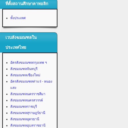
ที่ตั้งสถานศึกษาคาทอลิก
ทั้งประเทศ
เวบสังฆมณฑลใน
ประเทศไทย
อัครสังฆมณฑลกรุงเทพ ฯ
สังฆมณฑลจันทบุรี
สังฆมณฑลเชียงใหม่
อัครสังฆมณฑลท่าแร่ - หนอง
แสง
สังฆมณฑลนครราชสีมา
สังฆมณฑลนครสวรรค์
สังฆมณฑลราชบุรี
สังฆมณฑลสุราษฎร์ธานี
สังฆมณฑลอุดรธานี
สังฆมณฑลอุบลราชธานี