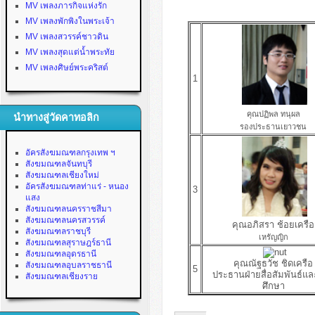
MV เพลงภารกิจแห่งรัก
MV เพลงพักพิงในพระเจ้า
MV เพลงสวรรค์ชาวดิน
MV เพลงสุดแต่น้ำพระทัย
MV เพลงศิษย์พระคริสต์
1
คุณปฏิพล ทนุผล
นำทางสู่วัดคาทอลิก
รองประธานเยาวชน
อัครสังฆมณฑลกรุงเทพ ฯ
สังฆมณฑลจันทบุรี
สังฆมณฑลเชียงใหม่
อัครสังฆมณฑลท่าแร่ - หนอง
3
แสง
สังฆมณฑลนครราชสีมา
สังฆมณฑลนครสวรรค์
คุณอภิสรา ช้อยเครือ
สังฆมณฑลราชบุรี
เหรัญญิก
สังฆมณฑลสุราษฎร์ธานี
สังฆมณฑลอุดรธานี
คุณณัฐธวัช ชิดเครือ
สังฆมณฑลอุบลราชธานี
5
ประธานฝ่ายสื่อสัมพันธ์แ
สังฆมณฑลเชียงราย
ศึกษา