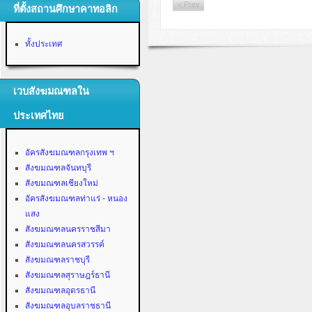
< Prev
ที่ตั้งสถานศึกษาคาทอลิก
ทั้งประเทศ
เวบสังฆมณฑลใน
ประเทศไทย
อัครสังฆมณฑลกรุงเทพ ฯ
สังฆมณฑลจันทบุรี
สังฆมณฑลเชียงใหม่
อัครสังฆมณฑลท่าแร่ - หนอง
แสง
สังฆมณฑลนครราชสีมา
สังฆมณฑลนครสวรรค์
สังฆมณฑลราชบุรี
สังฆมณฑลสุราษฎร์ธานี
สังฆมณฑลอุดรธานี
สังฆมณฑลอุบลราชธานี