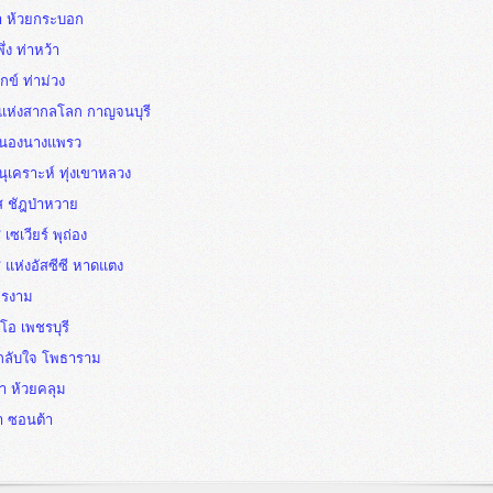
า ห้วยกระบอก
ึ่ง ท่าหว้า
ข์ ท่าม่วง
ีแห่งสากลโลก กาญจนบุรี
 หนองนางแพรว
นุเคราะห์ ทุ่งเขาหลวง
ส ชัฎป่าหวาย
 เซเวียร์ พุถ่อง
ส แห่งอัสซีซี หาดแตง
ทรงาม
ิโอ เพชรบุรี
ลกลับใจ โพธาราม
า ห้วยคลุม
ลา ซอนต้า