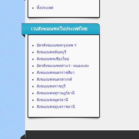
ทั้งประเทศ
เวบสังฆมณฑลในประเทศไทย
อัครสังฆมณฑลกรุงเทพ ฯ
สังฆมณฑลจันทบุรี
สังฆมณฑลเชียงใหม่
อัครสังฆมณฑลท่าแร่ - หนองแสง
สังฆมณฑลนครราชสีมา
สังฆมณฑลนครสวรรค์
สังฆมณฑลราชบุรี
สังฆมณฑลสุราษฎร์ธานี
สังฆมณฑลอุดรธานี
สังฆมณฑลอุบลราชธานี