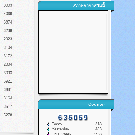
3003
สภาพอากาศวันนี้
4069
3874
3239
2923
3104
3172
2884
3093
3921
3981
3164
Counter
3517
5278
Today
318
Yesterday
483
This_Week
3738