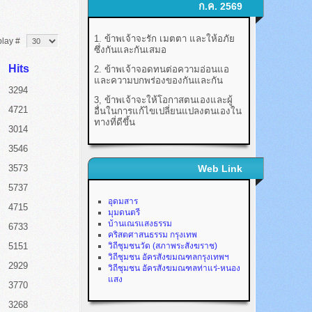
ก.ค. 2569
1. ข้าพเจ้าจะรัก เมตตา และให้อภัย
play #
ซึ่งกันและกันเสมอ
Hits
2. ข้าพเจ้าจอดทนต่อความอ่อนแอ
และความบกพร่องของกันและกัน
3294
3, ข้าพเจ้าจะให้โอกาสตนเองและผู้
4721
อื่นในการแก้ไขเปลี่ยนแปลงตนเองใน
ทางที่ดีขึ้น
3014
3546
3573
Web Link
5737
อุดมสาร
4715
มุมดนตรี
บ้านเณรแสงธรรม
6733
คริสตศาสนธรรม กรุงเทพ
5151
วิถีชุมชนวัด (สภาพระสังฆราช)
วิถีชุมชน อัครสังฆมณฑลกรุงเทพฯ
2929
วิถีชุมชน อัครสังฆมณฑลท่าแร่-หนอง
แสง
3770
3268