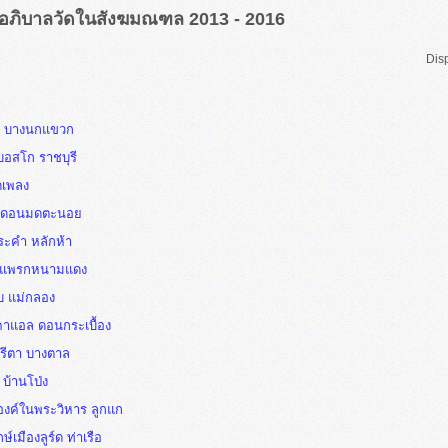
อภิบาลวัดในสังฆมณฑล 2013 - 2016
Dis
ิด บางนกแขวก
บอสโก ราชบุรี
ดเพลง
ตน ดอนมดตะนอย
ระคำ หลักห้า
ศ์ แพรกหนามแดง
บ แม่กลอง
คาแอล ดอนกระเบื้อง
ารีตา บางตาล
 บ้านโป่ง
องค์ในพระวิหาร ลูกแก
์เมืองลูร์ด ท่าเรือ