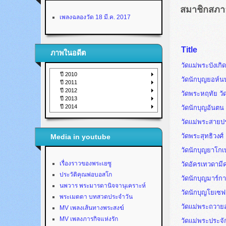
สมาชิกสภา
เพลงฉลองวัด 18 มี.ค. 2017
Title
ภาพในอดีต
วัดแม่พระบังเก
ปี 2010
วัดนักบุญยอห์น
ปี 2011
ปี 2012
วัดพระหฤทัย วั
ปี 2013
ปี 2014
วัดนักบุญอัน
วัดแม่พระสายป
วัดพระสุทธิวง
Media in youtube
วัดนักบุญยาโกเ
เรื่องราวของพระเยซู
วัดอัครเทวดามี
ประวัติคุณพ่อบอสโก
วัดนักบุญมาร์ก
นพวาร พระมารดานิจจานุเคราะห์
วัดนักบุญโยเซฟ
พระเมตตา บทสวดประจำวัน
วัดแม่พระถวาย
MV เพลงเส้นทางพระสงฆ์
MV เพลงภารกิจแห่งรัก
วัดแม่พระประจักษ