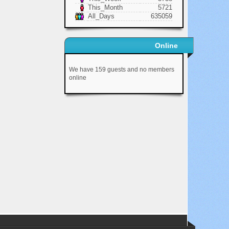
This_Month
5721
All_Days
635059
Online
We have 159 guests and no members
online