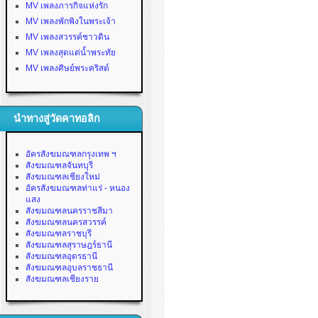
MV เพลงภารกิจแห่งรัก
MV เพลงพักพิงในพระเจ้า
MV เพลงสวรรค์ชาวดิน
MV เพลงสุดแต่น้ำพระทัย
MV เพลงศิษย์พระคริสต์
นำทางสู่วัดคาทอลิก
อัครสังฆมณฑลกรุงเทพ ฯ
สังฆมณฑลจันทบุรี
สังฆมณฑลเชียงใหม่
อัครสังฆมณฑลท่าแร่ - หนอง
แสง
สังฆมณฑลนครราชสีมา
สังฆมณฑลนครสวรรค์
สังฆมณฑลราชบุรี
สังฆมณฑลสุราษฎร์ธานี
สังฆมณฑลอุดรธานี
สังฆมณฑลอุบลราชธานี
สังฆมณฑลเชียงราย