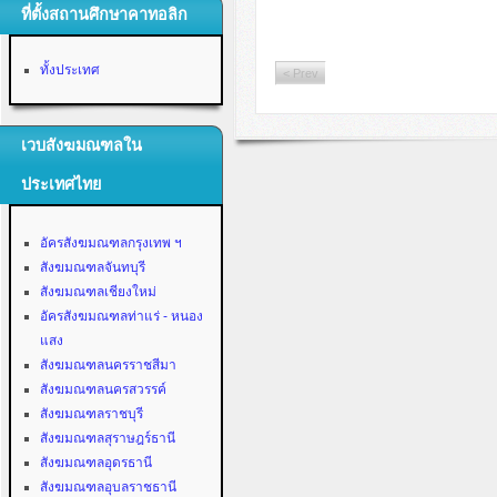
ที่ตั้งสถานศึกษาคาทอลิก
ทั้งประเทศ
< Prev
เวบสังฆมณฑลใน
ประเทศไทย
อัครสังฆมณฑลกรุงเทพ ฯ
สังฆมณฑลจันทบุรี
สังฆมณฑลเชียงใหม่
อัครสังฆมณฑลท่าแร่ - หนอง
แสง
สังฆมณฑลนครราชสีมา
สังฆมณฑลนครสวรรค์
สังฆมณฑลราชบุรี
สังฆมณฑลสุราษฎร์ธานี
สังฆมณฑลอุดรธานี
สังฆมณฑลอุบลราชธานี