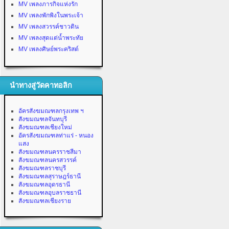
MV เพลงภารกิจแห่งรัก
MV เพลงพักพิงในพระเจ้า
MV เพลงสวรรค์ชาวดิน
MV เพลงสุดแต่น้ำพระทัย
MV เพลงศิษย์พระคริสต์
นำทางสู่วัดคาทอลิก
อัครสังฆมณฑลกรุงเทพ ฯ
สังฆมณฑลจันทบุรี
สังฆมณฑลเชียงใหม่
อัครสังฆมณฑลท่าแร่ - หนอง
แสง
สังฆมณฑลนครราชสีมา
สังฆมณฑลนครสวรรค์
สังฆมณฑลราชบุรี
สังฆมณฑลสุราษฎร์ธานี
สังฆมณฑลอุดรธานี
สังฆมณฑลอุบลราชธานี
สังฆมณฑลเชียงราย