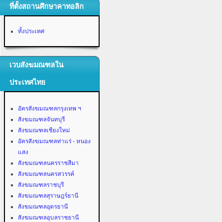
ที่ตั้งสถานศึกษาคาทอลิก
ทั้งประเทศ
เวบสังฆมณฑลใน
ประเทศไทย
อัครสังฆมณฑลกรุงเทพ ฯ
สังฆมณฑลจันทบุรี
สังฆมณฑลเชียงใหม่
อัครสังฆมณฑลท่าแร่ - หนอง
แสง
สังฆมณฑลนครราชสีมา
สังฆมณฑลนครสวรรค์
สังฆมณฑลราชบุรี
สังฆมณฑลสุราษฎร์ธานี
สังฆมณฑลอุดรธานี
สังฆมณฑลอุบลราชธานี