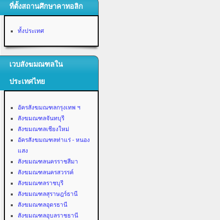
ที่ตั้งสถานศึกษาคาทอลิก
ทั้งประเทศ
เวบสังฆมณฑลใน
ประเทศไทย
อัครสังฆมณฑลกรุงเทพ ฯ
สังฆมณฑลจันทบุรี
สังฆมณฑลเชียงใหม่
อัครสังฆมณฑลท่าแร่ - หนอง
แสง
สังฆมณฑลนครราชสีมา
สังฆมณฑลนครสวรรค์
สังฆมณฑลราชบุรี
สังฆมณฑลสุราษฎร์ธานี
สังฆมณฑลอุดรธานี
สังฆมณฑลอุบลราชธานี