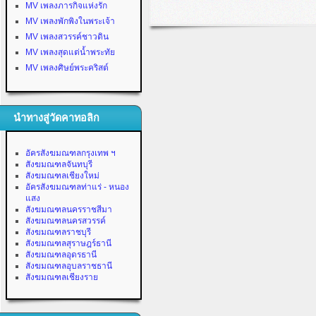
MV เพลงภารกิจแห่งรัก
MV เพลงพักพิงในพระเจ้า
MV เพลงสวรรค์ชาวดิน
MV เพลงสุดแต่น้ำพระทัย
MV เพลงศิษย์พระคริสต์
นำทางสู่วัดคาทอลิก
อัครสังฆมณฑลกรุงเทพ ฯ
สังฆมณฑลจันทบุรี
สังฆมณฑลเชียงใหม่
อัครสังฆมณฑลท่าแร่ - หนอง
แสง
สังฆมณฑลนครราชสีมา
สังฆมณฑลนครสวรรค์
สังฆมณฑลราชบุรี
สังฆมณฑลสุราษฎร์ธานี
สังฆมณฑลอุดรธานี
สังฆมณฑลอุบลราชธานี
สังฆมณฑลเชียงราย