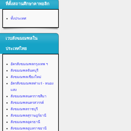
ที่ตั้งสถานศึกษาคาทอลิก
ทั้งประเทศ
เวบสังฆมณฑลใน
ประเทศไทย
อัครสังฆมณฑลกรุงเทพ ฯ
สังฆมณฑลจันทบุรี
สังฆมณฑลเชียงใหม่
อัครสังฆมณฑลท่าแร่ - หนอง
แสง
สังฆมณฑลนครราชสีมา
สังฆมณฑลนครสวรรค์
สังฆมณฑลราชบุรี
สังฆมณฑลสุราษฎร์ธานี
สังฆมณฑลอุดรธานี
สังฆมณฑลอุบลราชธานี