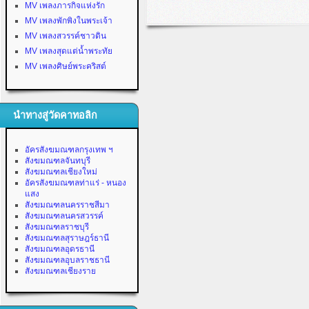
MV เพลงภารกิจแห่งรัก
MV เพลงพักพิงในพระเจ้า
MV เพลงสวรรค์ชาวดิน
MV เพลงสุดแต่น้ำพระทัย
MV เพลงศิษย์พระคริสต์
นำทางสู่วัดคาทอลิก
อัครสังฆมณฑลกรุงเทพ ฯ
สังฆมณฑลจันทบุรี
สังฆมณฑลเชียงใหม่
อัครสังฆมณฑลท่าแร่ - หนอง
แสง
สังฆมณฑลนครราชสีมา
สังฆมณฑลนครสวรรค์
สังฆมณฑลราชบุรี
สังฆมณฑลสุราษฎร์ธานี
สังฆมณฑลอุดรธานี
สังฆมณฑลอุบลราชธานี
สังฆมณฑลเชียงราย