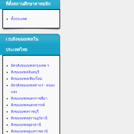
ที่ตั้งสถานศึกษาคาทอลิก
ทั้งประเทศ
เวบสังฆมณฑลใน
ประเทศไทย
อัครสังฆมณฑลกรุงเทพ ฯ
สังฆมณฑลจันทบุรี
สังฆมณฑลเชียงใหม่
อัครสังฆมณฑลท่าแร่ - หนอง
แสง
สังฆมณฑลนครราชสีมา
สังฆมณฑลนครสวรรค์
สังฆมณฑลราชบุรี
สังฆมณฑลสุราษฎร์ธานี
สังฆมณฑลอุดรธานี
สังฆมณฑลอุบลราชธานี