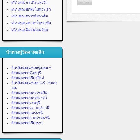
MV เพลงภารกิจแห่งรัก
< Prev
MV เพลงพักพิงในพระเจ้า
MV เพลงสวรรค์ชาวดิน
MV เพลงสุดแต่น้ำพระทัย
MV เพลงศิษย์พระคริสต์
นำทางสู่วัดคาทอลิก
อัครสังฆมณฑลกรุงเทพ ฯ
สังฆมณฑลจันทบุรี
สังฆมณฑลเชียงใหม่
อัครสังฆมณฑลท่าแร่ - หนอง
แสง
สังฆมณฑลนครราชสีมา
สังฆมณฑลนครสวรรค์
สังฆมณฑลราชบุรี
สังฆมณฑลสุราษฎร์ธานี
สังฆมณฑลอุดรธานี
สังฆมณฑลอุบลราชธานี
สังฆมณฑลเชียงราย