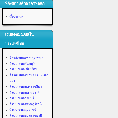
ที่ตั้งสถานศึกษาคาทอลิก
ทั้งประเทศ
เวบสังฆมณฑลใน
ประเทศไทย
อัครสังฆมณฑลกรุงเทพ ฯ
สังฆมณฑลจันทบุรี
สังฆมณฑลเชียงใหม่
อัครสังฆมณฑลท่าแร่ - หนอง
แสง
สังฆมณฑลนครราชสีมา
สังฆมณฑลนครสวรรค์
สังฆมณฑลราชบุรี
สังฆมณฑลสุราษฎร์ธานี
สังฆมณฑลอุดรธานี
สังฆมณฑลอุบลราชธานี