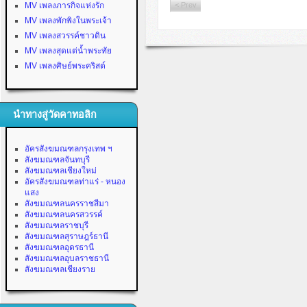
MV เพลงภารกิจแห่งรัก
< Prev
MV เพลงพักพิงในพระเจ้า
MV เพลงสวรรค์ชาวดิน
MV เพลงสุดแต่น้ำพระทัย
MV เพลงศิษย์พระคริสต์
นำทางสู่วัดคาทอลิก
อัครสังฆมณฑลกรุงเทพ ฯ
สังฆมณฑลจันทบุรี
สังฆมณฑลเชียงใหม่
อัครสังฆมณฑลท่าแร่ - หนอง
แสง
สังฆมณฑลนครราชสีมา
สังฆมณฑลนครสวรรค์
สังฆมณฑลราชบุรี
สังฆมณฑลสุราษฎร์ธานี
สังฆมณฑลอุดรธานี
สังฆมณฑลอุบลราชธานี
สังฆมณฑลเชียงราย