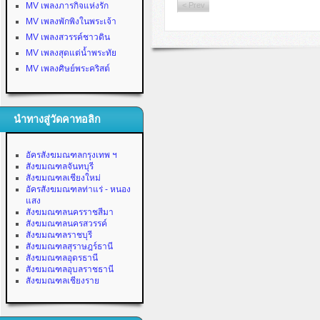
MV เพลงภารกิจแห่งรัก
< Prev
MV เพลงพักพิงในพระเจ้า
MV เพลงสวรรค์ชาวดิน
MV เพลงสุดแต่น้ำพระทัย
MV เพลงศิษย์พระคริสต์
นำทางสู่วัดคาทอลิก
อัครสังฆมณฑลกรุงเทพ ฯ
สังฆมณฑลจันทบุรี
สังฆมณฑลเชียงใหม่
อัครสังฆมณฑลท่าแร่ - หนอง
แสง
สังฆมณฑลนครราชสีมา
สังฆมณฑลนครสวรรค์
สังฆมณฑลราชบุรี
สังฆมณฑลสุราษฎร์ธานี
สังฆมณฑลอุดรธานี
สังฆมณฑลอุบลราชธานี
สังฆมณฑลเชียงราย