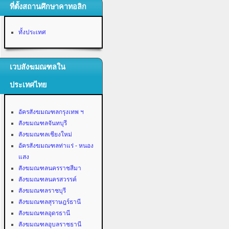
ที่ตั้งสถานศึกษาคาทอลิก
ทั้งประเทศ
เวบสังฆมณฑลใน
ประเทศไทย
อัครสังฆมณฑลกรุงเทพ ฯ
สังฆมณฑลจันทบุรี
สังฆมณฑลเชียงใหม่
อัครสังฆมณฑลท่าแร่ - หนอง
แสง
สังฆมณฑลนครราชสีมา
สังฆมณฑลนครสวรรค์
สังฆมณฑลราชบุรี
สังฆมณฑลสุราษฎร์ธานี
สังฆมณฑลอุดรธานี
สังฆมณฑลอุบลราชธานี