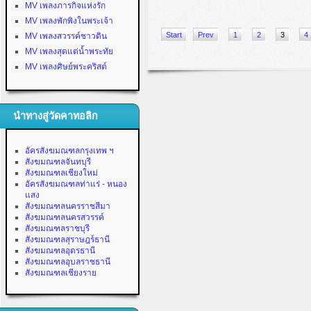
MV เพลงภารกิจแห่งรัก
MV เพลงพักพิงในพระเจ้า
Start
Prev
1
2
3
4
MV เพลงสวรรค์ชาวดิน
MV เพลงสุดแต่น้ำพระทัย
MV เพลงศิษย์พระคริสต์
นำทางสู่วัดคาทอลิก
อัครสังฆมณฑลกรุงเทพ ฯ
สังฆมณฑลจันทบุรี
สังฆมณฑลเชียงใหม่
อัครสังฆมณฑลท่าแร่ - หนอง
แสง
สังฆมณฑลนครราชสีมา
สังฆมณฑลนครสวรรค์
สังฆมณฑลราชบุรี
สังฆมณฑลสุราษฎร์ธานี
สังฆมณฑลอุดรธานี
สังฆมณฑลอุบลราชธานี
สังฆมณฑลเชียงราย