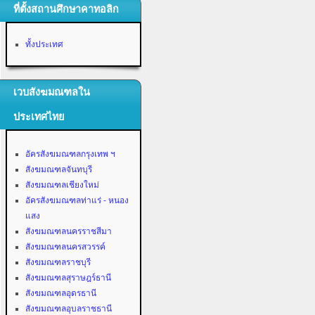
ที่ตั้งสถานศึกษาคาทอลิก
ทั้งประเทศ
เวบสังฆมณฑลใน
ประเทศไทย
อัครสังฆมณฑลกรุงเทพ ฯ
สังฆมณฑลจันทบุรี
สังฆมณฑลเชียงใหม่
อัครสังฆมณฑลท่าแร่ - หนอง
แสง
สังฆมณฑลนครราชสีมา
สังฆมณฑลนครสวรรค์
สังฆมณฑลราชบุรี
สังฆมณฑลสุราษฎร์ธานี
สังฆมณฑลอุดรธานี
สังฆมณฑลอุบลราชธานี