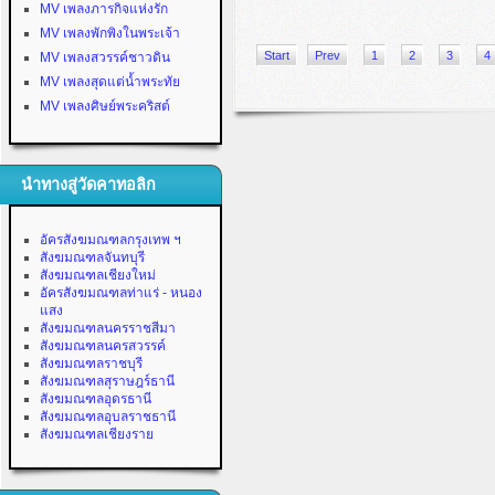
MV เพลงภารกิจแห่งรัก
MV เพลงพักพิงในพระเจ้า
Start
Prev
1
2
3
4
MV เพลงสวรรค์ชาวดิน
MV เพลงสุดแต่น้ำพระทัย
MV เพลงศิษย์พระคริสต์
นำทางสู่วัดคาทอลิก
อัครสังฆมณฑลกรุงเทพ ฯ
สังฆมณฑลจันทบุรี
สังฆมณฑลเชียงใหม่
อัครสังฆมณฑลท่าแร่ - หนอง
แสง
สังฆมณฑลนครราชสีมา
สังฆมณฑลนครสวรรค์
สังฆมณฑลราชบุรี
สังฆมณฑลสุราษฎร์ธานี
สังฆมณฑลอุดรธานี
สังฆมณฑลอุบลราชธานี
สังฆมณฑลเชียงราย