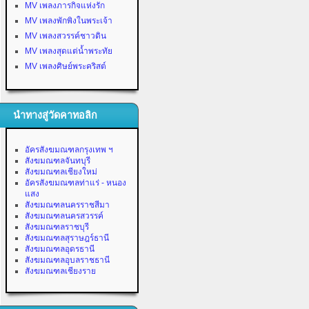
MV เพลงภารกิจแห่งรัก
MV เพลงพักพิงในพระเจ้า
MV เพลงสวรรค์ชาวดิน
MV เพลงสุดแต่น้ำพระทัย
MV เพลงศิษย์พระคริสต์
นำทางสู่วัดคาทอลิก
อัครสังฆมณฑลกรุงเทพ ฯ
สังฆมณฑลจันทบุรี
สังฆมณฑลเชียงใหม่
อัครสังฆมณฑลท่าแร่ - หนอง
แสง
สังฆมณฑลนครราชสีมา
สังฆมณฑลนครสวรรค์
สังฆมณฑลราชบุรี
สังฆมณฑลสุราษฎร์ธานี
สังฆมณฑลอุดรธานี
สังฆมณฑลอุบลราชธานี
สังฆมณฑลเชียงราย