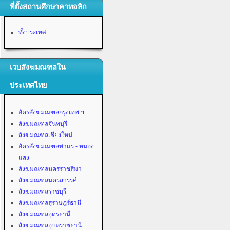
ที่ตั้งสถานศึกษาคาทอลิก
ทั้งประเทศ
เวบสังฆมณฑลใน
ประเทศไทย
อัครสังฆมณฑลกรุงเทพ ฯ
สังฆมณฑลจันทบุรี
สังฆมณฑลเชียงใหม่
อัครสังฆมณฑลท่าแร่ - หนอง
แสง
สังฆมณฑลนครราชสีมา
สังฆมณฑลนครสวรรค์
สังฆมณฑลราชบุรี
สังฆมณฑลสุราษฎร์ธานี
สังฆมณฑลอุดรธานี
สังฆมณฑลอุบลราชธานี