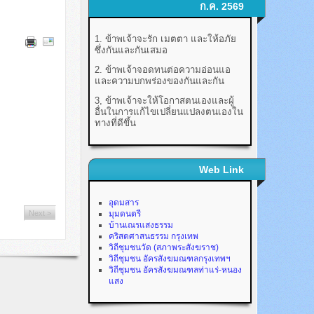
ก.ค. 2569
1. ข้าพเจ้าจะรัก เมตตา และให้อภัย
ซึ่งกันและกันเสมอ
2. ข้าพเจ้าจอดทนต่อความอ่อนแอ
และความบกพร่องของกันและกัน
3, ข้าพเจ้าจะให้โอกาสตนเองและผู้
อื่นในการแก้ไขเปลี่ยนแปลงตนเองใน
ทางที่ดีขึ้น
Web Link
อุดมสาร
Next >
มุมดนตรี
บ้านเณรแสงธรรม
คริสตศาสนธรรม กรุงเทพ
วิถีชุมชนวัด (สภาพระสังฆราช)
วิถีชุมชน อัครสังฆมณฑลกรุงเทพฯ
วิถีชุมชน อัครสังฆมณฑลท่าแร่-หนอง
แสง