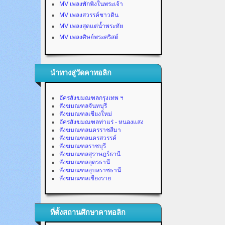
MV เพลงพักพิงในพระเจ้า
MV เพลงสวรรค์ชาวดิน
MV เพลงสุดแต่น้ำพระทัย
MV เพลงศิษย์พระคริสต์
นำทางสู่วัดคาทอลิก
อัครสังฆมณฑลกรุงเทพ ฯ
สังฆมณฑลจันทบุรี
สังฆมณฑลเชียงใหม่
อัครสังฆมณฑลท่าแร่ - หนองแสง
สังฆมณฑลนครราชสีมา
สังฆมณฑลนครสวรรค์
สังฆมณฑลราชบุรี
สังฆมณฑลสุราษฎร์ธานี
สังฆมณฑลอุดรธานี
สังฆมณฑลอุบลราชธานี
สังฆมณฑลเชียงราย
ที่ตั้งสถานศึกษาคาทอลิก