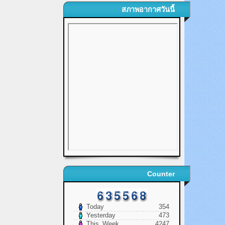
สภาพอากาศวันนี้
Counter
Today
354
Yesterday
473
This_Week
4247