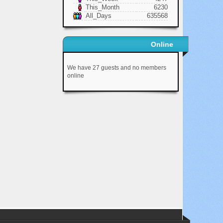
This_Month
6230
All_Days
635568
Online
We have 27 guests and no members
online