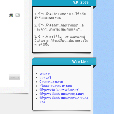
ก.ค. 2569
1. ข้าพเจ้าจะรัก เมตตา และให้อภัย
ซึ่งกันและกันเสมอ
2. ข้าพเจ้าจอดทนต่อความอ่อนแอ
และความบกพร่องของกันและกัน
3, ข้าพเจ้าจะให้โอกาสตนเองและผู้
อื่นในการแก้ไขเปลี่ยนแปลงตนเองใน
ทางที่ดีขึ้น
Web Link
อุดมสาร
Next >
มุมดนตรี
บ้านเณรแสงธรรม
คริสตศาสนธรรม กรุงเทพ
วิถีชุมชนวัด (สภาพระสังฆราช)
วิถีชุมชน อัครสังฆมณฑลกรุงเทพฯ
วิถีชุมชน อัครสังฆมณฑลท่าแร่-หนอง
แสง