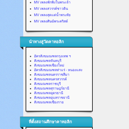
MV เพลงพักพิงในพระเจ้า
MV เพลงสวรรค์ชาวดิน
MV เพลงสุดแต่น้ำพระทัย
MV เพลงศิษย์พระคริสต์
นำทางสู่วัดคาทอลิก
อัครสังฆมณฑลกรุงเทพ ฯ
สังฆมณฑลจันทบุรี
สังฆมณฑลเชียงใหม่
อัครสังฆมณฑลท่าแร่ - หนองแสง
สังฆมณฑลนครราชสีมา
สังฆมณฑลนครสวรรค์
สังฆมณฑลราชบุรี
สังฆมณฑลสุราษฎร์ธานี
สังฆมณฑลอุดรธานี
สังฆมณฑลอุบลราชธานี
สังฆมณฑลเชียงราย
ที่ตั้งสถานศึกษาคาทอลิก