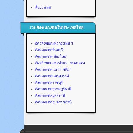
ทั้งประเทศ
เวบสังฆมณฑลในประเทศไทย
อัครสังฆมณฑลกรุงเทพ ฯ
สังฆมณฑลจันทบุรี
สังฆมณฑลเชียงใหม่
อัครสังฆมณฑลท่าแร่ - หนองแสง
สังฆมณฑลนครราชสีมา
สังฆมณฑลนครสวรรค์
สังฆมณฑลราชบุรี
สังฆมณฑลสุราษฎร์ธานี
สังฆมณฑลอุดรธานี
สังฆมณฑลอุบลราชธานี