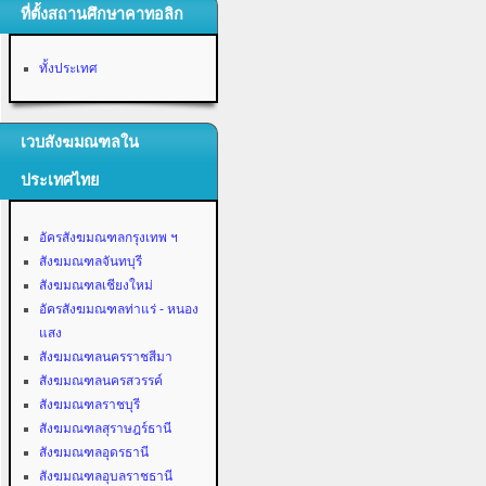
ที่ตั้งสถานศึกษาคาทอลิก
ทั้งประเทศ
เวบสังฆมณฑลใน
ประเทศไทย
อัครสังฆมณฑลกรุงเทพ ฯ
สังฆมณฑลจันทบุรี
สังฆมณฑลเชียงใหม่
อัครสังฆมณฑลท่าแร่ - หนอง
แสง
สังฆมณฑลนครราชสีมา
สังฆมณฑลนครสวรรค์
สังฆมณฑลราชบุรี
สังฆมณฑลสุราษฎร์ธานี
สังฆมณฑลอุดรธานี
สังฆมณฑลอุบลราชธานี