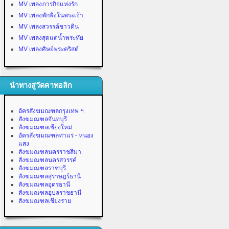
MV เพลงภารกิจแห่งรัก
MV เพลงพักพิงในพระเจ้า
MV เพลงสวรรค์ชาวดิน
MV เพลงสุดแต่น้ำพระทัย
MV เพลงศิษย์พระคริสต์
นำทางสู่วัดคาทอลิก
อัครสังฆมณฑลกรุงเทพ ฯ
สังฆมณฑลจันทบุรี
สังฆมณฑลเชียงใหม่
อัครสังฆมณฑลท่าแร่ - หนอง
แสง
สังฆมณฑลนครราชสีมา
สังฆมณฑลนครสวรรค์
สังฆมณฑลราชบุรี
สังฆมณฑลสุราษฎร์ธานี
สังฆมณฑลอุดรธานี
สังฆมณฑลอุบลราชธานี
สังฆมณฑลเชียงราย