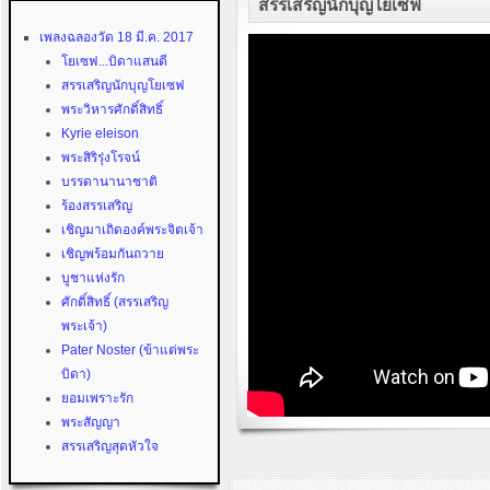
สรรเสริญนักบุญโยเซฟ
เพลงฉลองวัด 18 มี.ค. 2017
โยเซฟ...บิดาแสนดี
สรรเสริญนักบุญโยเซฟ
พระวิหารศักดิ์สิทธิ์
Kyrie eleison
พระสิริรุ่งโรจน์
บรรดานานาชาติ
ร้องสรรเสริญ
เชิญมาเถิดองค์พระจิตเจ้า
เชิญพร้อมกันถวาย
บูชาแห่งรัก
ศักดิ์สิทธิ์ (สรรเสริญ
พระเจ้า)
Pater Noster (ข้าแต่พระ
บิดา)
ยอมเพราะรัก
พระสัญญา
สรรเสริญสุดหัวใจ