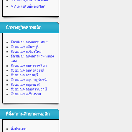
MV เพลงสุดแต่น้ำพระทัย
MV เพลงศิษย์พระคริสต์
นำทางสู่วัดคาทอลิก
อัครสังฆมณฑลกรุงเทพ ฯ
สังฆมณฑลจันทบุรี
สังฆมณฑลเชียงใหม่
อัครสังฆมณฑลท่าแร่ - หนอง
แสง
สังฆมณฑลนครราชสีมา
สังฆมณฑลนครสวรรค์
สังฆมณฑลราชบุรี
สังฆมณฑลสุราษฎร์ธานี
สังฆมณฑลอุดรธานี
สังฆมณฑลอุบลราชธานี
สังฆมณฑลเชียงราย
ที่ตั้งสถานศึกษาคาทอลิก
ทั้งประเทศ