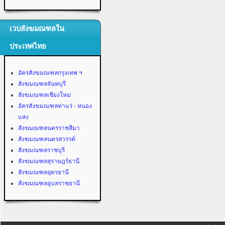
เวบสังฆมณฑลใน
ประเทศไทย
อัครสังฆมณฑลกรุงเทพ ฯ
สังฆมณฑลจันทบุรี
สังฆมณฑลเชียงใหม่
อัครสังฆมณฑลท่าแร่ - หนอง
แสง
สังฆมณฑลนครราชสีมา
สังฆมณฑลนครสวรรค์
สังฆมณฑลราชบุรี
สังฆมณฑลสุราษฎร์ธานี
สังฆมณฑลอุดรธานี
สังฆมณฑลอุบลราชธานี