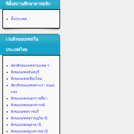
ที่ตั้งสถานศึกษาคาทอลิก
ทั้งประเทศ
เวบสังฆมณฑลใน
ประเทศไทย
อัครสังฆมณฑลกรุงเทพ ฯ
สังฆมณฑลจันทบุรี
สังฆมณฑลเชียงใหม่
อัครสังฆมณฑลท่าแร่ - หนอง
แสง
สังฆมณฑลนครราชสีมา
สังฆมณฑลนครสวรรค์
สังฆมณฑลราชบุรี
สังฆมณฑลสุราษฎร์ธานี
สังฆมณฑลอุดรธานี
สังฆมณฑลอุบลราชธานี