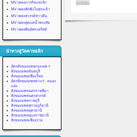
MV เพลงภารกิจแห่งรัก
< Prev
MV เพลงพักพิงในพระเจ้า
MV เพลงสวรรค์ชาวดิน
MV เพลงสุดแต่น้ำพระทัย
MV เพลงศิษย์พระคริสต์
นำทางสู่วัดคาทอลิก
อัครสังฆมณฑลกรุงเทพ ฯ
สังฆมณฑลจันทบุรี
สังฆมณฑลเชียงใหม่
อัครสังฆมณฑลท่าแร่ - หนอง
แสง
สังฆมณฑลนครราชสีมา
สังฆมณฑลนครสวรรค์
สังฆมณฑลราชบุรี
สังฆมณฑลสุราษฎร์ธานี
สังฆมณฑลอุดรธานี
สังฆมณฑลอุบลราชธานี
สังฆมณฑลเชียงราย