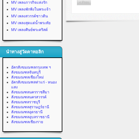
MV เพลงภารกิจแห่งรัก
< Prev
MV เพลงพักพิงในพระเจ้า
MV เพลงสวรรค์ชาวดิน
MV เพลงสุดแต่น้ำพระทัย
MV เพลงศิษย์พระคริสต์
นำทางสู่วัดคาทอลิก
อัครสังฆมณฑลกรุงเทพ ฯ
สังฆมณฑลจันทบุรี
สังฆมณฑลเชียงใหม่
อัครสังฆมณฑลท่าแร่ - หนอง
แสง
สังฆมณฑลนครราชสีมา
สังฆมณฑลนครสวรรค์
สังฆมณฑลราชบุรี
สังฆมณฑลสุราษฎร์ธานี
สังฆมณฑลอุดรธานี
สังฆมณฑลอุบลราชธานี
สังฆมณฑลเชียงราย