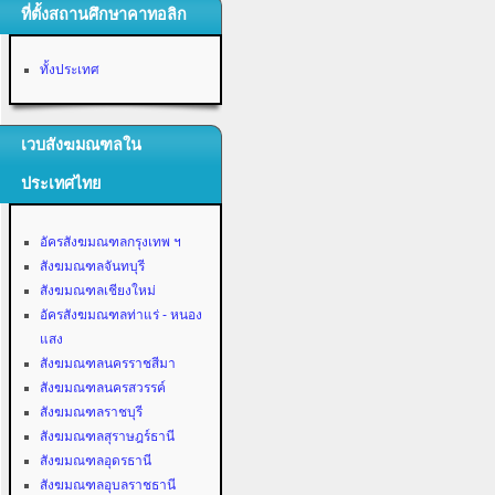
ที่ตั้งสถานศึกษาคาทอลิก
ทั้งประเทศ
เวบสังฆมณฑลใน
ประเทศไทย
อัครสังฆมณฑลกรุงเทพ ฯ
สังฆมณฑลจันทบุรี
สังฆมณฑลเชียงใหม่
อัครสังฆมณฑลท่าแร่ - หนอง
แสง
สังฆมณฑลนครราชสีมา
สังฆมณฑลนครสวรรค์
สังฆมณฑลราชบุรี
สังฆมณฑลสุราษฎร์ธานี
สังฆมณฑลอุดรธานี
สังฆมณฑลอุบลราชธานี