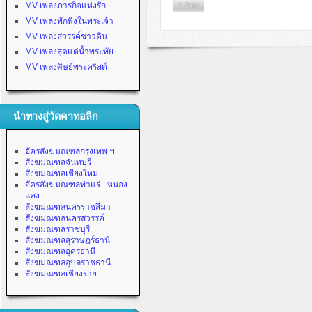
MV เพลงภารกิจแห่งรัก
< Prev
MV เพลงพักพิงในพระเจ้า
MV เพลงสวรรค์ชาวดิน
MV เพลงสุดแต่น้ำพระทัย
MV เพลงศิษย์พระคริสต์
นำทางสู่วัดคาทอลิก
อัครสังฆมณฑลกรุงเทพ ฯ
สังฆมณฑลจันทบุรี
สังฆมณฑลเชียงใหม่
อัครสังฆมณฑลท่าแร่ - หนอง
แสง
สังฆมณฑลนครราชสีมา
สังฆมณฑลนครสวรรค์
สังฆมณฑลราชบุรี
สังฆมณฑลสุราษฎร์ธานี
สังฆมณฑลอุดรธานี
สังฆมณฑลอุบลราชธานี
สังฆมณฑลเชียงราย