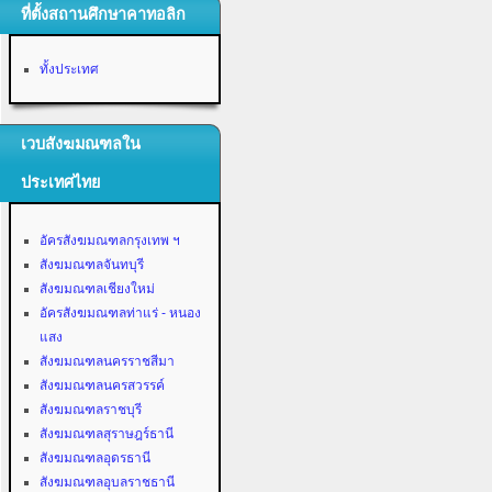
ที่ตั้งสถานศึกษาคาทอลิก
ทั้งประเทศ
เวบสังฆมณฑลใน
ประเทศไทย
อัครสังฆมณฑลกรุงเทพ ฯ
สังฆมณฑลจันทบุรี
สังฆมณฑลเชียงใหม่
อัครสังฆมณฑลท่าแร่ - หนอง
แสง
สังฆมณฑลนครราชสีมา
สังฆมณฑลนครสวรรค์
สังฆมณฑลราชบุรี
สังฆมณฑลสุราษฎร์ธานี
สังฆมณฑลอุดรธานี
สังฆมณฑลอุบลราชธานี