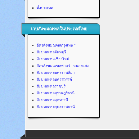
ทั้งประเทศ
เวบสังฆมณฑลในประเทศไทย
อัครสังฆมณฑลกรุงเทพ ฯ
สังฆมณฑลจันทบุรี
สังฆมณฑลเชียงใหม่
อัครสังฆมณฑลท่าแร่ - หนองแสง
สังฆมณฑลนครราชสีมา
สังฆมณฑลนครสวรรค์
สังฆมณฑลราชบุรี
สังฆมณฑลสุราษฎร์ธานี
สังฆมณฑลอุดรธานี
สังฆมณฑลอุบลราชธานี