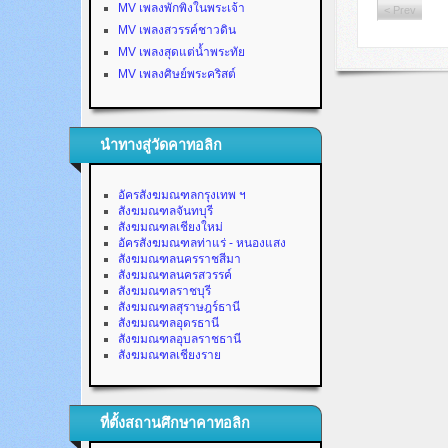
MV เพลงพักพิงในพระเจ้า
< Prev
MV เพลงสวรรค์ชาวดิน
MV เพลงสุดแต่น้ำพระทัย
MV เพลงศิษย์พระคริสต์
นำทางสู่วัดคาทอลิก
อัครสังฆมณฑลกรุงเทพ ฯ
สังฆมณฑลจันทบุรี
สังฆมณฑลเชียงใหม่
อัครสังฆมณฑลท่าแร่ - หนองแสง
สังฆมณฑลนครราชสีมา
สังฆมณฑลนครสวรรค์
สังฆมณฑลราชบุรี
สังฆมณฑลสุราษฎร์ธานี
สังฆมณฑลอุดรธานี
สังฆมณฑลอุบลราชธานี
สังฆมณฑลเชียงราย
ที่ตั้งสถานศึกษาคาทอลิก