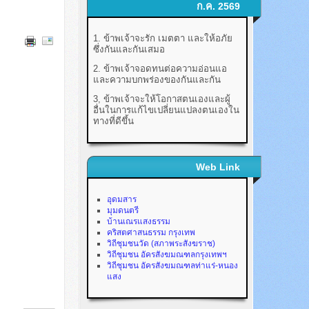
ก.ค. 2569
1. ข้าพเจ้าจะรัก เมตตา และให้อภัย
ซึ่งกันและกันเสมอ
2. ข้าพเจ้าจอดทนต่อความอ่อนแอ
และความบกพร่องของกันและกัน
3, ข้าพเจ้าจะให้โอกาสตนเองและผู้
อื่นในการแก้ไขเปลี่ยนแปลงตนเองใน
ทางที่ดีขึ้น
Web Link
อุดมสาร
มุมดนตรี
บ้านเณรแสงธรรม
คริสตศาสนธรรม กรุงเทพ
วิถีชุมชนวัด (สภาพระสังฆราช)
วิถีชุมชน อัครสังฆมณฑลกรุงเทพฯ
วิถีชุมชน อัครสังฆมณฑลท่าแร่-หนอง
แสง